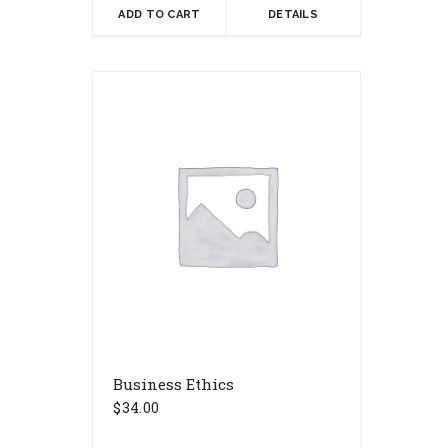
era:
es:
ADD TO CART
DETAILS
$15.00.
$12.00.
Business Ethics
$
34.00