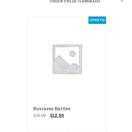
¡OFERTA!
Business Battles
El
El
$
15.00
$
12.00
precio
precio
original
actual