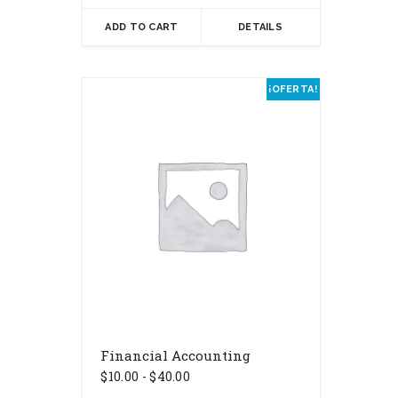
ADD TO CART
DETAILS
Este
¡OFERTA!
producto
tiene
múltiples
variantes.
Las
opciones
se
pueden
elegir
en
la
página
de
producto
Financial Accounting
Rango
$
10.00
-
$
40.00
de